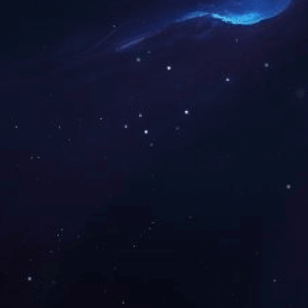
我们以精益化生产为基石，以数据驱动为引擎
料、生产、检验到入库的全流程数字化与
制系统，为公司的快速发展注入强劲动力
我们依托先进的制造模式、敏捷的供应链
色、高质量的智能化供应链，赢得全球客