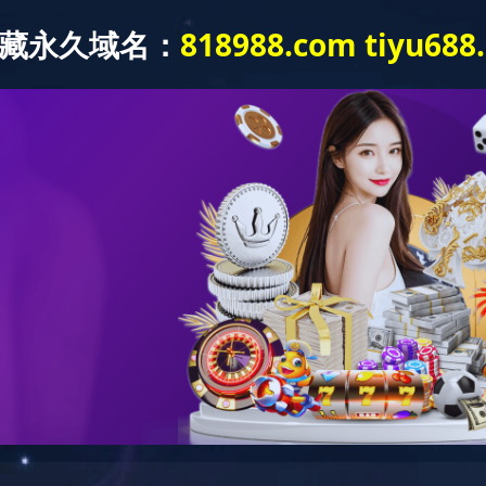
研发能力
制造能力
产品中心
解决方案
ESG
联
制造能力
全球化制造体系
高效产能保障